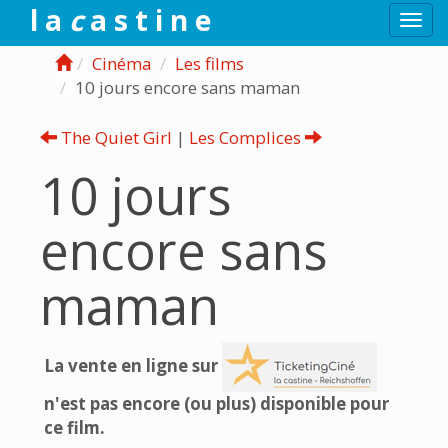
l a
c
a s t i n e
Togg
navi
Cinéma
Les films
10 jours encore sans maman
The Quiet Girl
|
Les Complices
10 jours
encore sans
maman
La vente en ligne sur
n'est pas encore (ou plus) disponible pour
ce film.