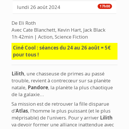
lundi 26 août 2024
17h00
De Eli Roth
Avec Cate Blanchett, Kevin Hart, Jack Black
1h 42min | Action, Science Fiction
Ciné Cool : séances du 24 au 26 août = 5€
pour tous !
Lilith
, une chasseuse de primes au passé
trouble, revient à contrecœur sur sa planète
natale,
Pandore
, la planète la plus chaotique
de la galaxie…
Sa mission est de retrouver la fille disparue
d’
Atlas
, l’homme le plus puissant (et le plus
méprisable) de l’univers. Pour y arriver
Lilith
va devoir former une alliance inattendue avec