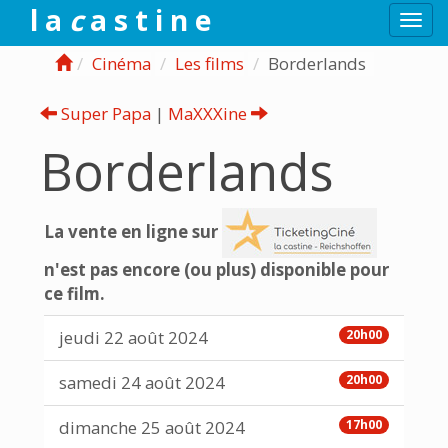
l a
c
a s t i n e
Togg
navi
Cinéma
Les films
Borderlands
Super Papa
|
MaXXXine
Borderlands
La vente en ligne sur
n'est pas encore (ou plus) disponible pour
ce film.
jeudi 22 août 2024
20h00
samedi 24 août 2024
20h00
dimanche 25 août 2024
17h00