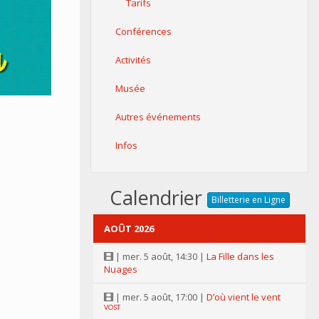
Tarifs
Conférences
Activités
Musée
Autres événements
Infos
Calendrier
Billetterie en Ligne
AOÛT 2026
| mer. 5 août, 14:30 |
La Fille dans les
Nuages
| mer. 5 août, 17:00 |
D’où vient le vent
VOST