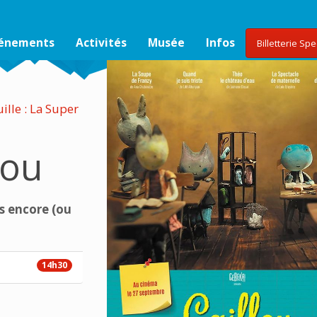
vénements
Activités
Musée
Infos
Billetterie Sp
uille : La Super
bou
s encore (ou
14h30