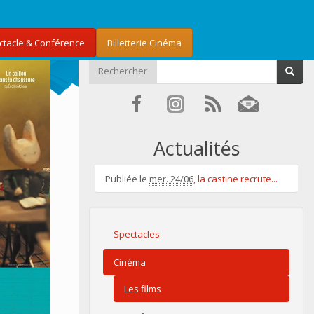
ectacle & Conférence
Billetterie Cinéma
Rechercher
Actualités
Publiée le
mer. 24/06
,
la castine recrute...
Spectacles
Cinéma
Les films