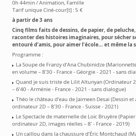
0h 44min / Animation, Famille
Tarif unique Ciné-cour[t] : 5 €
à partir de 3 ans
Cinq films faits de dessins, de papier, de peluche,
raconter des histoires imaginaires, pour sécher s
entouré d’amis, pour aimer l’école… et même la s
Programme :
La Soupe de Franzy d’Ana Chubinidze (Marionnette
en volume – 8’30 - France - Géorgie - 2021 - sans di
Quand je suis triste de Lilit Altunyan (Ordinateur 
– 6’40 - Arménie - France - 2021 - sans dialogue)
Théo le château d’eau de Jaimeen Desai (Dessin et
ordinateur 2D – 8’30 - France - Suisse - 2021)
Le Spectacle de maternelle de Loïc Bruyère (Papie
ordinateur 2D, images réelles – 8’ - France - 2019)
Un caillou dans la chaussure d’Éric Montchaud (Ma