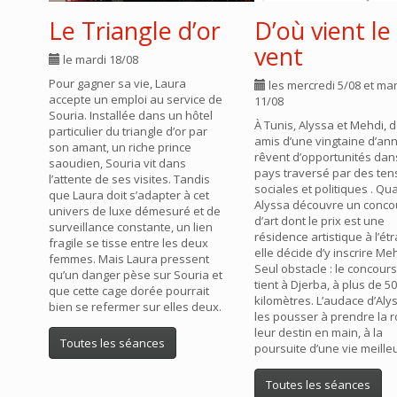
Le Triangle d’or
D’où vient le
vent
le mardi 18/08
Pour gagner sa vie, Laura
les mercredi 5/08 et mar
accepte un emploi au service de
11/08
Souria. Installée dans un hôtel
À Tunis, Alyssa et Mehdi, 
particulier du triangle d’or par
amis d’une vingtaine d’an
son amant, un riche prince
rêvent d’opportunités dan
saoudien, Souria vit dans
pays traversé par des ten
l’attente de ses visites. Tandis
sociales et politiques . Q
que Laura doit s’adapter à cet
Alyssa découvre un conco
univers de luxe démesuré et de
d’art dont le prix est une
surveillance constante, un lien
résidence artistique à l’ét
fragile se tisse entre les deux
elle décide d’y inscrire Meh
femmes. Mais Laura pressent
Seul obstacle : le concour
qu’un danger pèse sur Souria et
tient à Djerba, à plus de 5
que cette cage dorée pourrait
kilomètres. L’audace d’Aly
bien se refermer sur elles deux.
les pousser à prendre la r
leur destin en main, à la
Toutes les séances
poursuite d’une vie meille
Toutes les séances