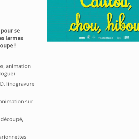
 pour se
es larmes
oupe !
s, animation
alogue)
2D, linogravure
 animation sur
r découpé,
rionnettes,