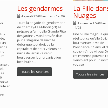
Les gendarmes
La Fille dan
Nuages
du jeudi 27/08 au mardi 1er/09
Toute la brigade de gendarmerie
di
du mercredi 5/08 au 
de Charnay-Lès-Mâcon (71) se
11/08
prépare à l’annuelle Grande Fête
deux
Une plume magique qui
des Jardins . Mais l’arrivée d’un
née,
réel tout ce qu’elle écrit
jeune stagiaire désinvolte
s un
bouleverser la vie de
débarqué tout droit de la
sions
Providence, 11 ans, et 
capitale et de deux voleurs de
uand
cochon d’Inde Airbag. D
nains de jardin va venir
urs
cet immense pouvoir, il
bouleverser leur organisation
s’envolent pour un incr
bien huilée…
ranger,
voyage…
di.
Toutes les séances
s se
Toutes les séances
00
ssa va
oute et
ure.