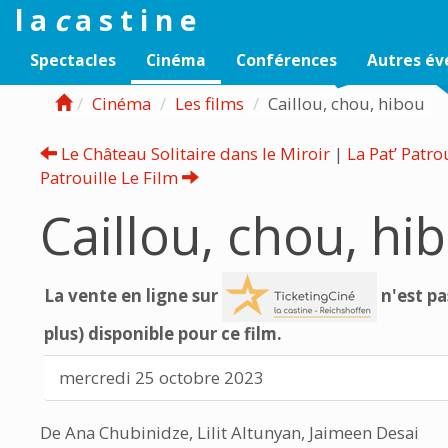
l a
c
a s t i n e
Spectacles
Cinéma
Conférences
Autres é
Cinéma
Les films
Caillou, chou, hibou
Le Château Solitaire dans le Miroir
|
La Pat’ Patro
Patrouille Le Film
Caillou, chou, hi
La vente en ligne sur
n'est pa
plus) disponible pour ce film.
mercredi 25 octobre 2023
De Ana Chubinidze, Lilit Altunyan, Jaimeen Desai