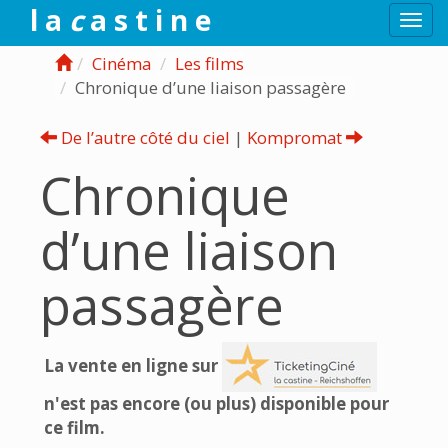
l a
c
a s t i n e
Togg
navi
Cinéma
Les films
Chronique d’une liaison passagère
De l’autre côté du ciel
|
Kompromat
Chronique
d’une liaison
passagère
La vente en ligne sur
n'est pas encore (ou plus) disponible pour
ce film.