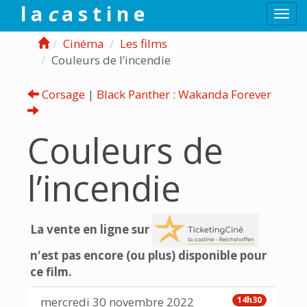
l a
c
a s t i n e
Togg
navi
Cinéma
Les films
Couleurs de l’incendie
Corsage
|
Black Panther : Wakanda Forever
Couleurs de
l’incendie
La vente en ligne sur
n'est pas encore (ou plus) disponible pour
ce film.
mercredi 30 novembre 2022
14h30