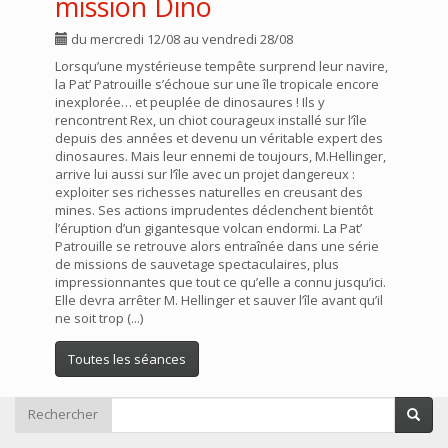
mission Dino
du mercredi 12/08 au vendredi 28/08
Lorsqu’une mystérieuse tempête surprend leur navire,
la Pat’ Patrouille s’échoue sur une île tropicale encore
inexplorée… et peuplée de dinosaures ! Ils y
rencontrent Rex, un chiot courageux installé sur l’île
depuis des années et devenu un véritable expert des
dinosaures. Mais leur ennemi de toujours, M.Hellinger,
arrive lui aussi sur l’île avec un projet dangereux :
exploiter ses richesses naturelles en creusant des
mines. Ses actions imprudentes déclenchent bientôt
l’éruption d’un gigantesque volcan endormi. La Pat’
Patrouille se retrouve alors entraînée dans une série
de missions de sauvetage spectaculaires, plus
impressionnantes que tout ce qu’elle a connu jusqu’ici.
Elle devra arrêter M. Hellinger et sauver l’île avant qu’il
ne soit trop (...)
Toutes les séances
Rechercher