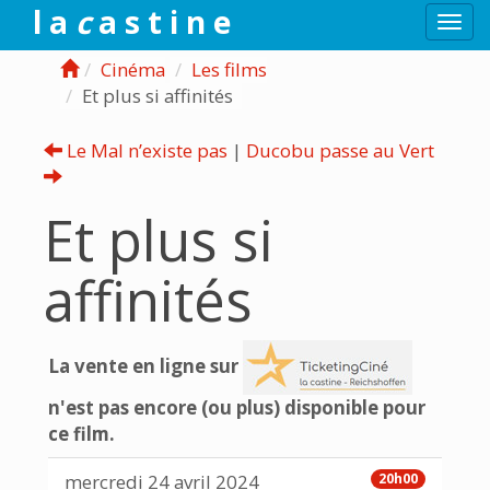
l a
c
a s t i n e
Togg
navi
Cinéma
Les films
Et plus si affinités
Le Mal n’existe pas
|
Ducobu passe au Vert
Et plus si
affinités
La vente en ligne sur
n'est pas encore (ou plus) disponible pour
ce film.
mercredi 24 avril 2024
20h00