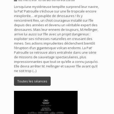
Lorsqu’une mystérieuse tempête surprend leur navire,
la Pat’ Patrouille s’échoue sur une île tropicale encore
inexplorée… et peuplée de dinosaures ! Ils y
rencontrent Rex, un chiot courageux installé sur l’île
depuis des années et devenu un véritable expert des
dinosaures. Mais leur ennemi de toujours, M.Hellinger,
arrive lui aussi sur l’île avec un projet dangereux :
exploiter ses richesses naturelles en creusant des
mines. Ses actions imprudentes déclenchent bientôt
l’éruption d’un gigantesque volcan endormi. La Pat’
Patrouille se retrouve alors entraînée dans une série
de missions de sauvetage spectaculaires, plus
impressionnantes que tout ce qu’elle a connu jusqu’ici.
Elle devra arrêter M. Hellinger et sauver l’île avant qu’il
ne soit trop (...)
Toutes les séances