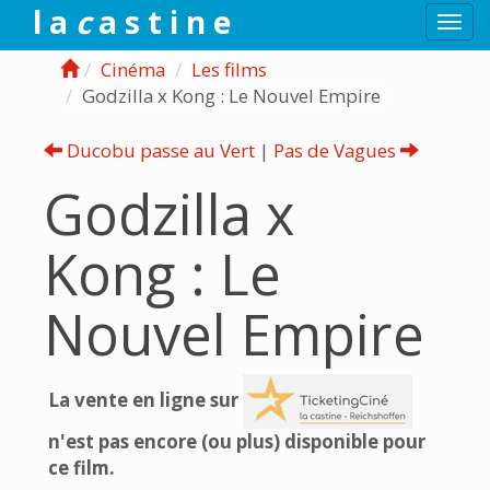
l a
c
a s t i n e
Togg
navi
Cinéma
Les films
Godzilla x Kong : Le Nouvel Empire
Ducobu passe au Vert
|
Pas de Vagues
Godzilla x
Kong : Le
Nouvel Empire
La vente en ligne sur
n'est pas encore (ou plus) disponible pour
ce film.