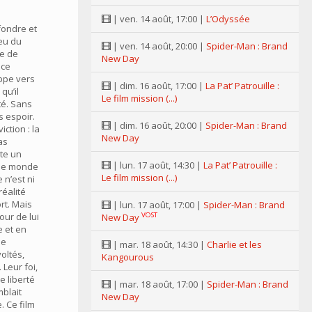
| ven. 14 août, 17:00 |
L’Odyssée
ffondre et
ieu du
| ven. 14 août, 20:00 |
Spider-Man : Brand
e de
New Day
 ce
ppe vers
| dim. 16 août, 17:00 |
La Pat’ Patrouille :
qu’il
Le film mission (...)
rté. Sans
 espoir.
| dim. 16 août, 20:00 |
Spider-Man : Brand
ction : la
New Day
as
nte un
| lun. 17 août, 14:30 |
La Pat’ Patrouille :
e le monde
Le film mission (...)
 n’est ni
réalité
ort. Mais
| lun. 17 août, 17:00 |
Spider-Man : Brand
our de lui
VOST
New Day
e et en
de
| mar. 18 août, 14:30 |
Charlie et les
oltés,
Kangourous
Leur foi,
e liberté
| mar. 18 août, 17:00 |
Spider-Man : Brand
mblait
New Day
. Ce film