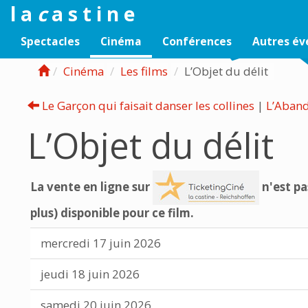
l a
c
a s t i n e
Spectacles
Cinéma
Conférences
Autres é
Cinéma
Les films
L’Objet du délit
Le Garçon qui faisait danser les collines
|
L’Aban
L’Objet du délit
La vente en ligne sur
n'est pa
plus) disponible pour ce film.
mercredi 17 juin 2026
jeudi 18 juin 2026
samedi 20 juin 2026