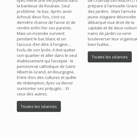
Ilyes mène une vie joyeuse dans
de Charnay-Lès-Mâcon (71
la banlieue de Roubaix. Seul
prépare à l’annuelle Gran
problème : le bac. Après avoir
des Jardins . Mais l’arrivée
échoué deux fois, c’est sa
jeune stagiaire désinvolte
dernière chance de l’avoir et de
débarqué tout droit de la
rendre enfin fier ses parents.
capitale et de deux voleur
Mais un incendie survient
nains de jardin va venir
pendant le bac blanc et on
bouleverser leur organisa
l’accuse d’en être à l’origine…
bien huilée…
Exclu de son lycée, il doit quitter
son quartier et aller dans le seul
Toutes les séances
établissement qui l’accepte : le
pensionnat catholique de Saint-
Albert-le-Grand, en Bourgogne.
Entre choc des cultures et quête
de rédemption, Ilyes va devoir
surmonter ses préjugés… Et
ceux des autres.
Toutes les séances