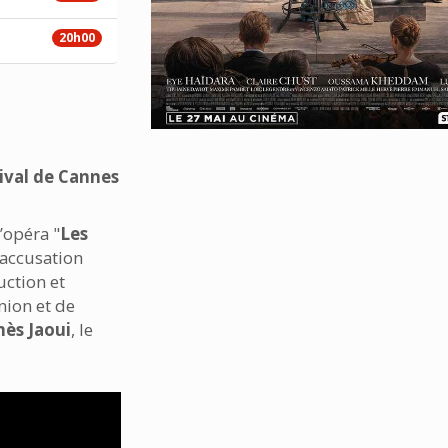
20h00
ival de Cannes
’opéra "
Les
 accusation
uction et
nion et de
ès Jaoui
, le