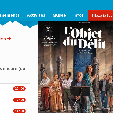
vénements
Activités
Musée
Infos
Billetterie Sp
don
s encore (ou
20h00
17h00
14h30