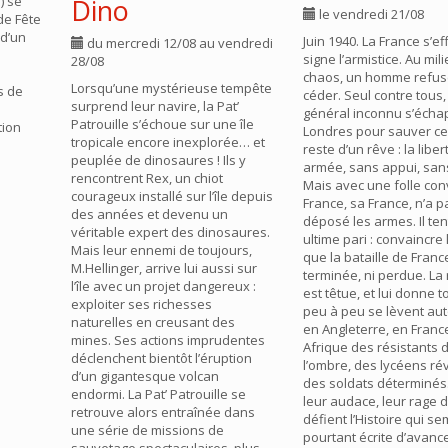
) se
Dino
le vendredi 21/08
de Fête
 d’un
Juin 1940. La France s’e
du mercredi 12/08 au vendredi
signe l’armistice. Au mil
28/08
chaos, un homme refus
Lorsqu’une mystérieuse tempête
s de
céder. Seul contre tous,
surprend leur navire, la Pat’
général inconnu s’écha
Patrouille s’échoue sur une île
tion
Londres pour sauver ce 
tropicale encore inexplorée… et
reste d’un rêve : la libe
peuplée de dinosaures ! Ils y
armée, sans appui, sans
rencontrent Rex, un chiot
Mais avec une folle convi
courageux installé sur l’île depuis
France, sa France, n’a p
des années et devenu un
déposé les armes. Il te
véritable expert des dinosaures.
ultime pari : convaincr
Mais leur ennemi de toujours,
que la bataille de France
M.Hellinger, arrive lui aussi sur
terminée, ni perdue. La 
l’île avec un projet dangereux :
est têtue, et lui donne t
exploiter ses richesses
peu à peu se lèvent aut
naturelles en creusant des
en Angleterre, en Franc
mines. Ses actions imprudentes
Afrique des résistants 
déclenchent bientôt l’éruption
l’ombre, des lycéens rév
d’un gigantesque volcan
des soldats déterminés. 
endormi. La Pat’ Patrouille se
leur audace, leur rage d
retrouve alors entraînée dans
défient l’Histoire qui se
une série de missions de
pourtant écrite d’avance