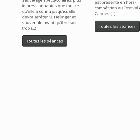
sauvetage spectaculaires, plus
est présenté en hors-
impressionnantes que tout ce
compétition au Festival
qu’elle a connu jusqu’ici. Elle
Cannes (...)
devra arrêter M. Hellinger et
sauver l’île avant qu’il ne soit
Toutes les séances
trop (...)
Toutes les séances