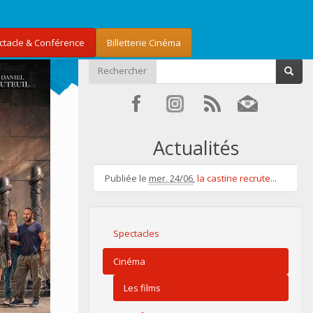
ectacle & Conférence
Billetterie Cinéma
Rechercher
Actualités
Publiée le
mer. 24/06
,
la castine recrute...
Spectacles
Cinéma
Les films