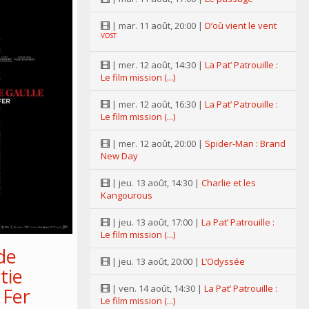
| mar. 11 août, 20:00 |
D’où vient le vent
VOST
| mer. 12 août, 14:30 |
La Pat’ Patrouille :
Le film mission (...)
| mer. 12 août, 16:30 |
La Pat’ Patrouille :
Le film mission (...)
| mer. 12 août, 20:00 |
Spider-Man : Brand
New Day
| jeu. 13 août, 14:30 |
Charlie et les
Kangourous
| jeu. 13 août, 17:00 |
La Pat’ Patrouille :
Le film mission (...)
de
| jeu. 13 août, 20:00 |
L’Odyssée
tie
| ven. 14 août, 14:30 |
La Pat’ Patrouille :
 Fer
Le film mission (...)