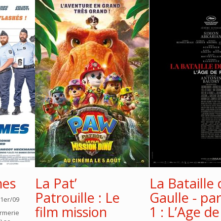
mes
La Pat’
La Bataille 
Patrouille : Le
Gaulle - par
 1er/09
film mission
1 : L’Age de
armerie