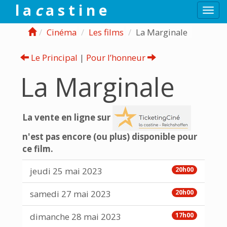
l a
c
a s t i n e
Togg
navi
Cinéma
Les films
La Marginale
Le Principal
|
Pour l’honneur
La Marginale
La vente en ligne sur
n'est pas encore (ou plus) disponible pour
ce film.
jeudi 25 mai 2023
20h00
samedi 27 mai 2023
20h00
dimanche 28 mai 2023
17h00