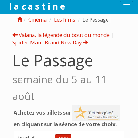
l a
c
a s t i n e
Togg
navi
Cinéma
Les films
Le Passage
Vaiana, la légende du bout du monde
|
Spider-Man : Brand New Day
Le Passage
semaine du 5 au 11
août
Achetez vos billets sur
en cliquant sur la séance de votre choix.
jeudi 6