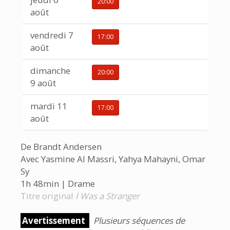
20:00
août
vendredi 7
17:00
août
dimanche
20:00
9 août
mardi 11
17:00
août
De Brandt Andersen
Avec Yasmine Al Massri, Yahya Mahayni, Omar
Sy
1h 48min | Drame
Titre original
I Was a Stranger
Avertissement
Plusieurs séquences de