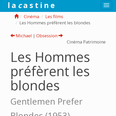
l a
c
a s t i n e
Togg
navi
Cinéma
Les films
Les Hommes préfèrent les blondes
Michael
|
Obsession
Cinéma Patrimoine
Les Hommes
préfèrent les
blondes
Gentlemen Prefer
Blondes (1953)