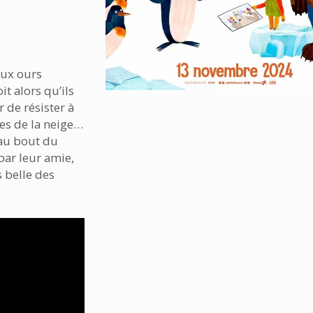
eux ours
it alors qu’ils
 de résister à
ies de la neige…
au bout du
par leur amie,
s belle des