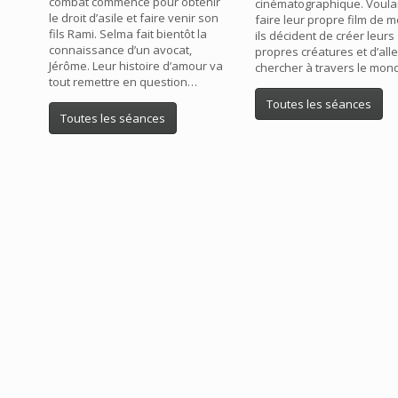
combat commence pour obtenir
cinématographique. Voula
le droit d’asile et faire venir son
faire leur propre film de m
fils Rami. Selma fait bientôt la
ils décident de créer leurs
connaissance d’un avocat,
propres créatures et d’all
Jérôme. Leur histoire d’amour va
chercher à travers le mon
tout remettre en question…
Toutes les séances
Toutes les séances