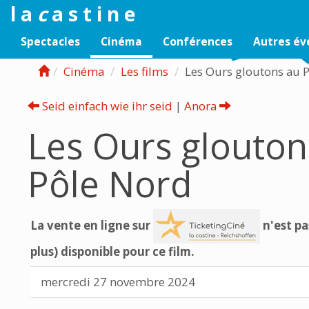
l a
c
a s t i n e
Spectacles
Cinéma
Conférences
Autres é
Cinéma
Les films
Les Ours gloutons au
Seid einfach wie ihr seid
|
Anora
Les Ours glouton
Pôle Nord
La vente en ligne sur
n'est pa
plus) disponible pour ce film.
mercredi 27 novembre 2024