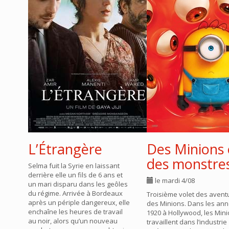
L’Étrangère
Des Minions 
des monstre
Selma fuit la Syrie en laissant
derrière elle un fils de 6 ans et
le mardi 4/08
un mari disparu dans les geôles
du régime. Arrivée à Bordeaux
Troisième volet des avent
après un périple dangereux, elle
des Minions. Dans les an
enchaîne les heures de travail
1920 à Hollywood, les Min
au noir, alors qu’un nouveau
travaillent dans l’industrie