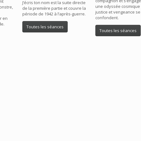
compagnon et s’engage
nt
J’écris ton nom est la suite directe
une odyssée cosmique
onstre,
de la première partie et couvre la
justice et vengeance se
période de 1942 à l’après-guerre.
confondent.
er en
de.
Toutes les séances
Toutes les séances