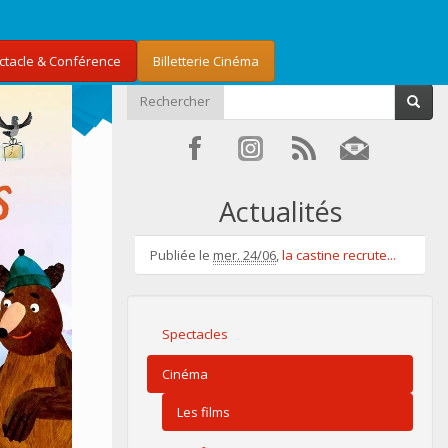
ectacle & Conférence
Billetterie Cinéma
Rechercher
Actualités
Publiée le
mer. 24/06
,
la castine recrute...
Spectacles
Cinéma
Les films