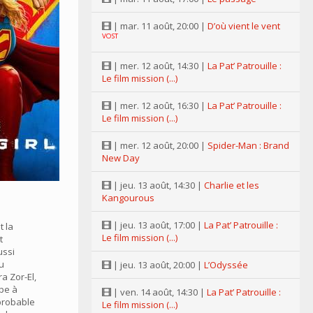
| mar. 11 août, 20:00 |
D’où vient le vent
VOST
| mer. 12 août, 14:30 |
La Pat’ Patrouille :
Le film mission (...)
| mer. 12 août, 16:30 |
La Pat’ Patrouille :
Le film mission (...)
| mer. 12 août, 20:00 |
Spider-Man : Brand
New Day
| jeu. 13 août, 14:30 |
Charlie et les
Kangourous
| jeu. 13 août, 17:00 |
La Pat’ Patrouille :
t la
Le film mission (...)
t
ussi
u
| jeu. 13 août, 20:00 |
L’Odyssée
 Zor-El,
ipe à
| ven. 14 août, 14:30 |
La Pat’ Patrouille :
probable
Le film mission (...)