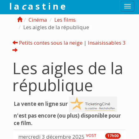
l a
c
a s t i n e
Togg
navi
Cinéma
Les films
Les aigles de la république
Petits contes sous la neige
|
Insaisissables 3
Les aigles de la
république
La vente en ligne sur
n'est pas encore (ou plus) disponible pour
ce film.
VOST
mercredi 3 décembre 2025
17h00