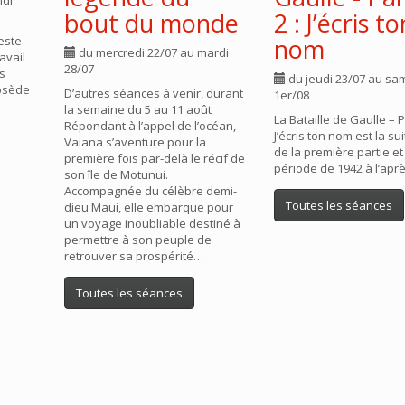
ndi
bout du monde
2 : J’écris to
reste
nom
du mercredi 22/07 au mardi
avail
28/07
ls
du jeudi 23/07 au sa
obsède
D’autres séances à venir, durant
1er/08
la semaine du 5 au 11 août
La Bataille de Gaulle – Pa
Répondant à l’appel de l’océan,
J’écris ton nom est la su
Vaiana s’aventure pour la
de la première partie et
première fois par-delà le récif de
période de 1942 à l’apr
son île de Motunui.
Accompagnée du célèbre demi-
Toutes les séances
dieu Maui, elle embarque pour
un voyage inoubliable destiné à
permettre à son peuple de
retrouver sa prospérité…
Toutes les séances