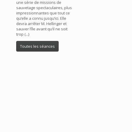
une série de missions de
sauvetage spectaculaires, plus
impressionnantes que tout ce
qu’elle a connu jusqu’ici. Elle
devra arrêter M. Hellinger et
sauver l’île avant qu’il ne soit
trop (...)
Toutes les séances