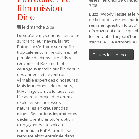
les mercredi 29/07 et lu
film mission
3/08
Dino
Buzz, Woody, Jessie et le 
de la bande verront leur tr
remis en question lorsqu’i
le dimanche 2/08
découvriront que ce qui 
Lorsqu’une mystérieuse tempête
les enfants d’aujourd’hui
surprend leur navire, la Pat’
s’appelle... l’électronique !
Patrouille s’échoue sur une île
tropicale encore inexplorée… et
Toutes les séances
peuplée de dinosaures ! Ils y
rencontrent Rex, un chiot
courageux installé sur l’île depuis
des années et devenu un
véritable expert des dinosaures.
Mais leur ennemi de toujours,
M.Hellinger, arrive lui aussi sur
l’île avec un projet dangereux :
exploiter ses richesses
naturelles en creusant des
mines. Ses actions imprudentes
déclenchent bientôt l’éruption
d’un gigantesque volcan
endormi. La Pat’ Patrouille se
retrouve alors entraînée dans