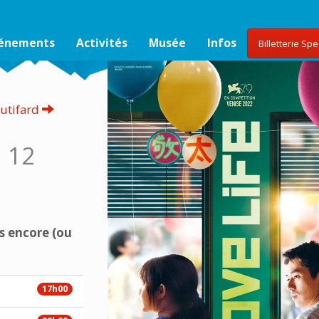
vénements
Activités
Musée
Infos
Billetterie Sp
outifard
 12
s encore (ou
17h00