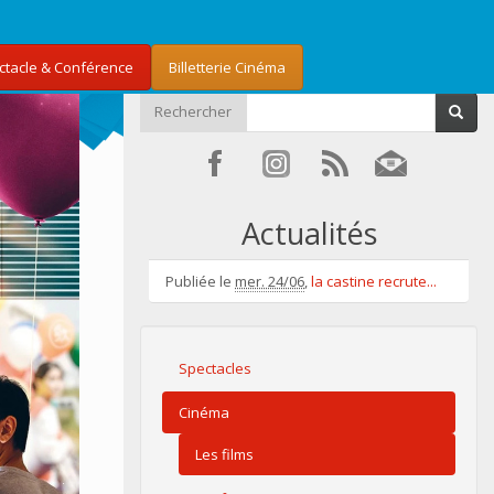
ectacle & Conférence
Billetterie Cinéma
Rechercher
Actualités
Publiée le
mer. 24/06
,
la castine recrute...
Spectacles
Cinéma
Les films