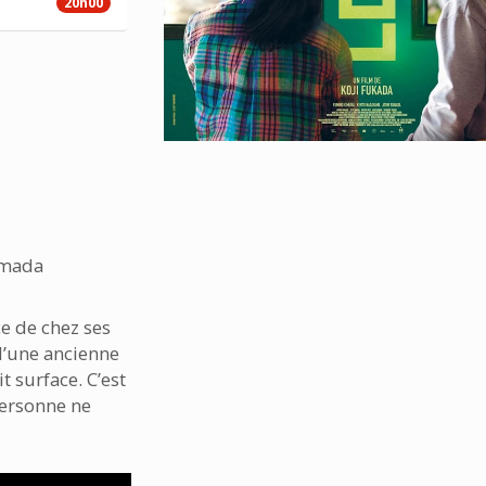
20h00
imada
e de chez ses
d’une ancienne
t surface. C’est
personne ne