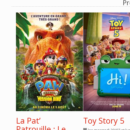
Pr
La Pat’
Toy Story 5
Patrouille : Le