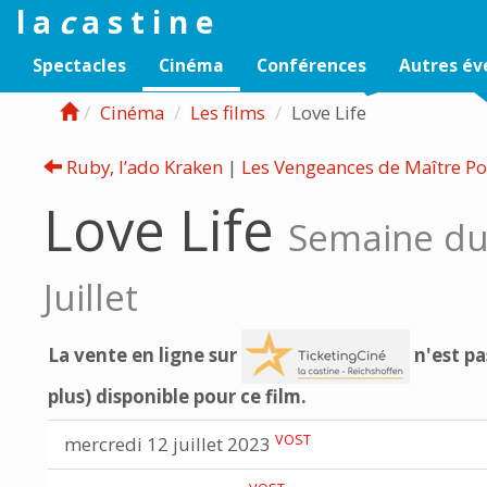
l a
c
a s t i n e
Spectacles
Cinéma
Conférences
Autres é
Cinéma
Les films
Love Life
Ruby, l’ado Kraken
|
Les Vengeances de Maître P
Love Life
Semaine du
Juillet
La vente en ligne sur
n'est pa
plus) disponible pour ce film.
VOST
mercredi 12 juillet 2023