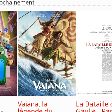
ochainement
Vaiana, la
La Bataille 
légende du
Gaulle - Par