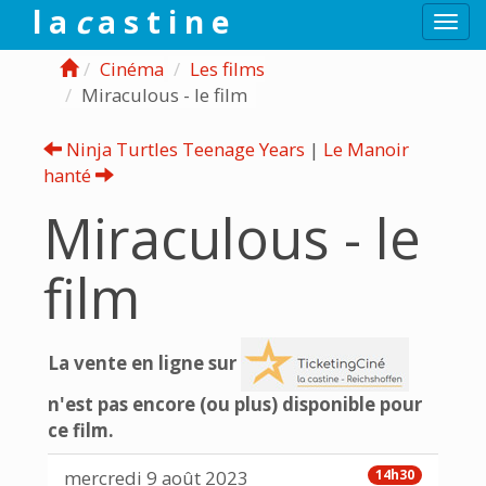
l a
c
a s t i n e
Togg
navi
Cinéma
Les films
Miraculous - le film
Ninja Turtles Teenage Years
|
Le Manoir
hanté
Miraculous - le
film
La vente en ligne sur
n'est pas encore (ou plus) disponible pour
ce film.
mercredi 9 août 2023
14h30