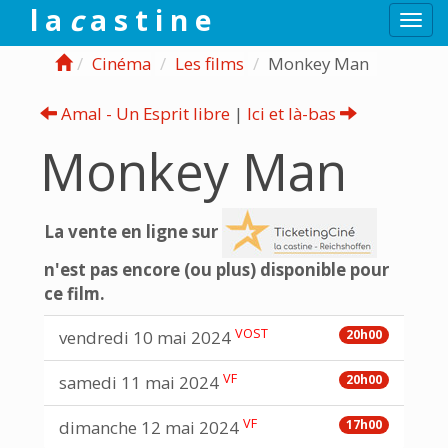
l a
c
a s t i n e
Togg
navi
Cinéma
Les films
Monkey Man
Amal - Un Esprit libre
|
Ici et là-bas
Monkey Man
La vente en ligne sur
n'est pas encore (ou plus) disponible pour
ce film.
VOST
vendredi 10 mai 2024
20h00
VF
samedi 11 mai 2024
20h00
VF
dimanche 12 mai 2024
17h00