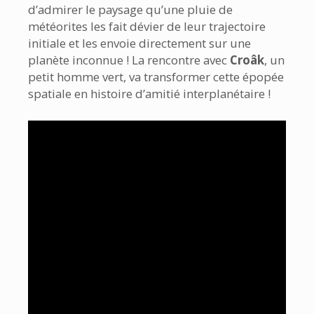
d’admirer le paysage qu’une pluie de
météorites les fait dévier de leur trajectoire
initiale et les envoie directement sur une
planète inconnue ! La rencontre avec
Croâk
, un
petit homme vert, va transformer cette épopée
spatiale en histoire d’amitié interplanétaire !