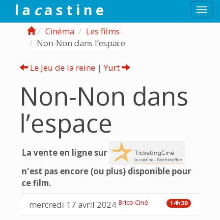
l a
c
a s t i n e
Togg
navi
Cinéma
Les films
Non-Non dans l’espace
Le Jeu de la reine
|
Yurt
Non-Non dans
l’espace
La vente en ligne sur
n'est pas encore (ou plus) disponible pour
ce film.
Brico-Ciné
mercredi 17 avril 2024
14h30