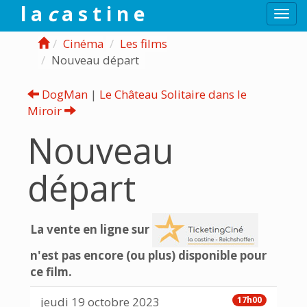
l a
c
a s t i n e
Togg
navi
Cinéma
Les films
Nouveau départ
DogMan
|
Le Château Solitaire dans le
Miroir
Nouveau
départ
La vente en ligne sur
n'est pas encore (ou plus) disponible pour
ce film.
jeudi 19 octobre 2023
17h00