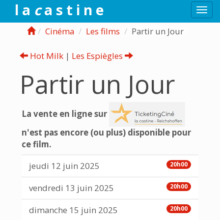
l a
c
a s t i n e
Togg
navi
Cinéma
Les films
Partir un Jour
Hot Milk
|
Les Espiègles
Partir un Jour
La vente en ligne sur
n'est pas encore (ou plus) disponible pour
ce film.
jeudi 12 juin 2025
20h00
vendredi 13 juin 2025
20h00
dimanche 15 juin 2025
20h00