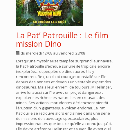
La Pat’ Patrouille : Le film
mission Dino
du mercredi 12/08 au vendredi 28/08
Lorsqu’une mystérieuse tempête surprend leur navire,
la Pat’ Patrouille s’échoue sur une île tropicale encore
inexplorée… et peuplée de dinosaures ! Ils y
rencontrent Rex, un chiot courageux installé sur l’île
depuis des années et devenu un véritable expert des
dinosaures. Mais leur ennemi de toujours, M.Hellinger,
arrive lui aussi sur l’île avec un projet dangereux :
exploiter ses richesses naturelles en creusant des
mines. Ses actions imprudentes déclenchent bientôt
l’éruption d’un gigantesque volcan endormi. La Pat’
Patrouille se retrouve alors entraînée dans une série
de missions de sauvetage spectaculaires, plus
impressionnantes que tout ce qu’elle a connu jusqu’ici.
Elle devra arrêter M. Hellinger et sauver l’île avant qu’il