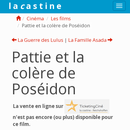
l a
c
a s t i n e
Togg
navi
Cinéma
Les films
Pattie et la colère de Poséidon
La Guerre des Lulus
|
La Famille Asada
Pattie et la
colère de
Poséidon
La vente en ligne sur
n'est pas encore (ou plus) disponible pour
ce film.