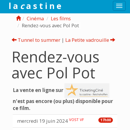
l a
c
a s t i n e
Togg
navi
Cinéma
Les films
Rendez-vous avec Pol Pot
Tunnel to summer
|
La Petite vadrouille
Rendez-vous
avec Pol Pot
La vente en ligne sur
n'est pas encore (ou plus) disponible pour
ce film.
VOST
VF
mercredi 19 juin 2024
17h00