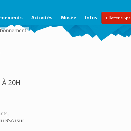
vénements
Activités
Musée
Infos
Billetterie Sp
d’abonnement
s
 À 20H
ants,
du RSA (sur