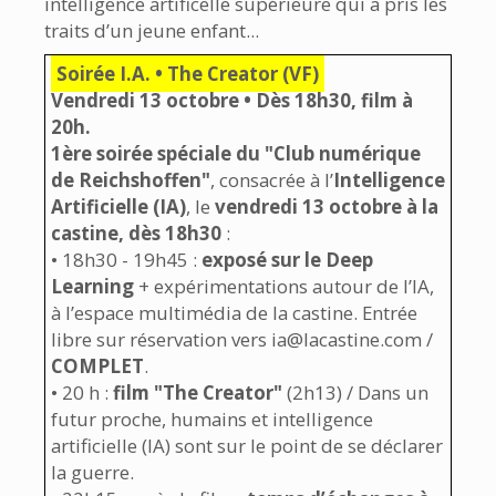
intelligence artificelle supérieure qui a pris les
traits d’un jeune enfant...
Soirée I.A. • The Creator (VF)
Vendredi 13 octobre • Dès 18h30, film à
20h.
1ère soirée spéciale du "Club numérique
de Reichshoffen"
, consacrée à l’
Intelligence
Artificielle (IA)
, le
vendredi 13 octobre à la
castine, dès 18h30
:
• 18h30 - 19h45 :
exposé sur le Deep
Learning
+ expérimentations autour de l’IA,
à l’espace multimédia de la castine. Entrée
libre sur réservation vers ia@lacastine.com /
COMPLET
.
• 20 h :
film "The Creator"
(2h13) / Dans un
futur proche, humains et intelligence
artificielle (IA) sont sur le point de se déclarer
la guerre.