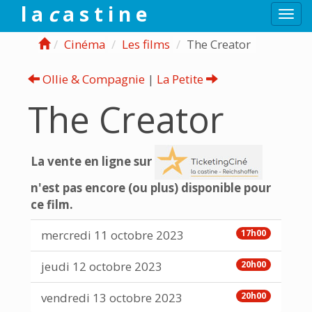
l a
c
a s t i n e
Togg
navi
Cinéma
Les films
The Creator
Ollie & Compagnie
|
La Petite
The Creator
La vente en ligne sur
n'est pas encore (ou plus) disponible pour
ce film.
mercredi 11 octobre 2023
17h00
jeudi 12 octobre 2023
20h00
vendredi 13 octobre 2023
20h00