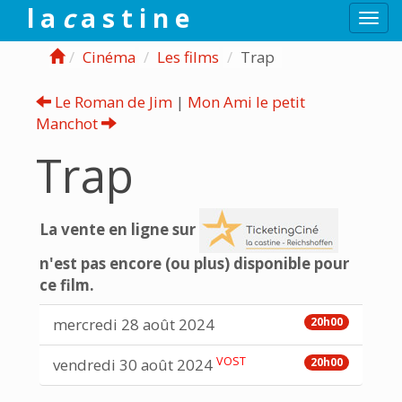
l a
c
a s t i n e
Togg
navi
Cinéma
Les films
Trap
Le Roman de Jim
|
Mon Ami le petit
Manchot
Trap
La vente en ligne sur
n'est pas encore (ou plus) disponible pour
ce film.
mercredi 28 août 2024
20h00
VOST
vendredi 30 août 2024
20h00