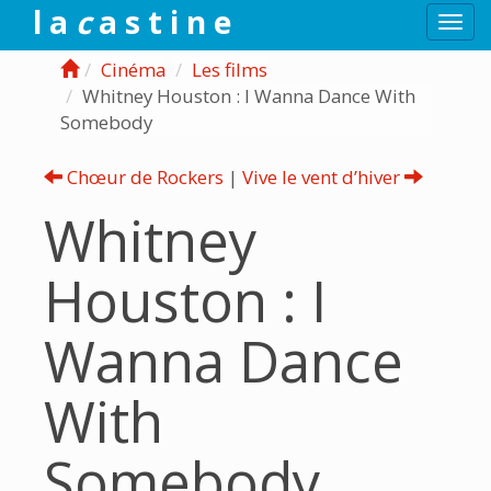
l a
c
a s t i n e
Togg
navi
Cinéma
Les films
Whitney Houston : I Wanna Dance With
Somebody
Chœur de Rockers
|
Vive le vent d’hiver
Whitney
Houston : I
Wanna Dance
With
Somebody