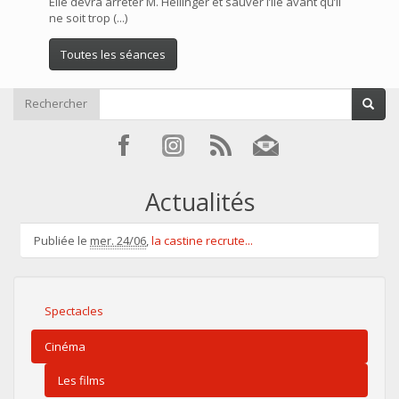
Elle devra arrêter M. Hellinger et sauver l’île avant qu’il
ne soit trop (...)
Toutes les séances
Rechercher
Actualités
Publiée le
mer. 24/06
,
la castine recrute...
Spectacles
Cinéma
Les films