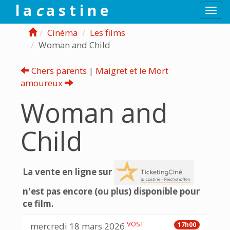
l a
c
a s t i n e
Togg
navi
Cinéma
Les films
Woman and Child
Chers parents
|
Maigret et le Mort
amoureux
Woman and
Child
La vente en ligne sur
n'est pas encore (ou plus) disponible pour
ce film.
VOST
mercredi 18 mars 2026
17h00