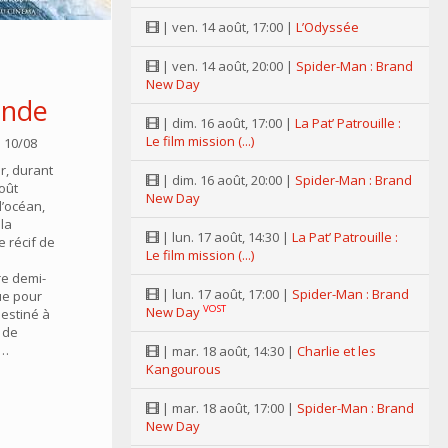
| ven. 14 août, 17:00 |
L’Odyssée
| ven. 14 août, 20:00 |
Spider-Man : Brand
New Day
onde
| dim. 16 août, 17:00 |
La Pat’ Patrouille :
Le film mission (...)
i 10/08
r, durant
| dim. 16 août, 20:00 |
Spider-Man : Brand
oût
New Day
l’océan,
la
| lun. 17 août, 14:30 |
La Pat’ Patrouille :
e récif de
Le film mission (...)
e demi-
| lun. 17 août, 17:00 |
Spider-Man : Brand
ue pour
VOST
New Day
estiné à
 de
é…
| mar. 18 août, 14:30 |
Charlie et les
Kangourous
| mar. 18 août, 17:00 |
Spider-Man : Brand
New Day