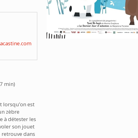
lacastine.com
(7 min)
ut lorsqu’on est
un zèbre
 à détester les
voler son jouet
e retrouve dans