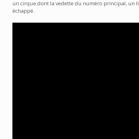
un cirque dont la vedette du numéro principal, un li
échappé.