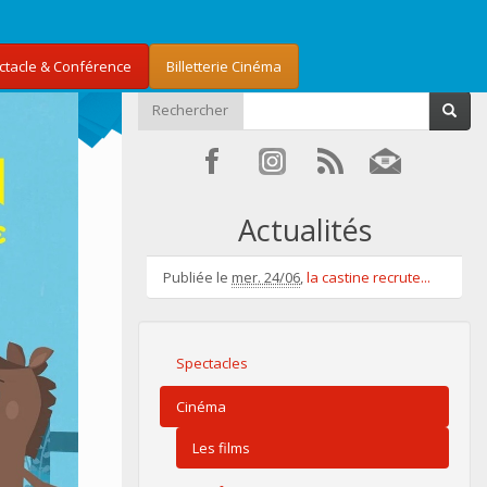
ectacle & Conférence
Billetterie Cinéma
Rechercher
Actualités
Publiée le
mer. 24/06
,
la castine recrute...
Spectacles
Cinéma
Les films