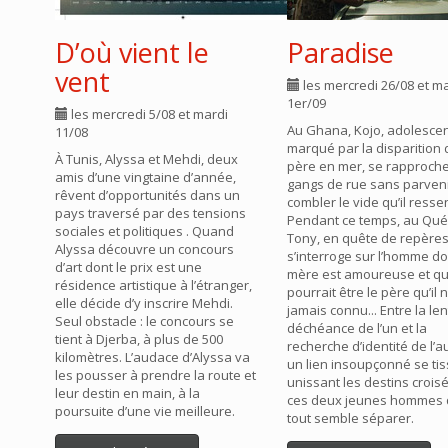
D’où vient le
Paradise
vent
les mercredi 26/08 et m
1er/09
les mercredi 5/08 et mardi
Au Ghana, Kojo, adolesce
11/08
marqué par la disparition
À Tunis, Alyssa et Mehdi, deux
père en mer, se rapproch
amis d’une vingtaine d’année,
gangs de rue sans parveni
rêvent d’opportunités dans un
combler le vide qu’il ressen
pays traversé par des tensions
Pendant ce temps, au Qué
sociales et politiques . Quand
Tony, en quête de repères
Alyssa découvre un concours
s’interroge sur l’homme do
d’art dont le prix est une
mère est amoureuse et qu
résidence artistique à l’étranger,
pourrait être le père qu’il n
elle décide d’y inscrire Mehdi.
jamais connu... Entre la le
Seul obstacle : le concours se
déchéance de l’un et la
tient à Djerba, à plus de 500
recherche d’identité de l’au
kilomètres. L’audace d’Alyssa va
un lien insoupçonné se tis
les pousser à prendre la route et
unissant les destins crois
leur destin en main, à la
ces deux jeunes hommes
poursuite d’une vie meilleure.
tout semble séparer.