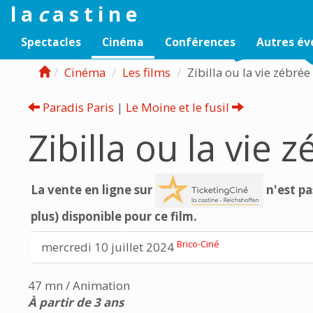
l a
c
a s t i n e
Spectacles
Cinéma
Conférences
Autres é
Cinéma
Les films
Zibilla ou la vie zébré
Paradis Paris
|
Le Moine et le fusil
Zibilla ou la vie 
La vente en ligne sur
n'est pa
plus) disponible pour ce film.
Brico-Ciné
mercredi 10 juillet 2024
47 mn / Animation
À partir de 3 ans