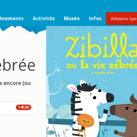
vénements
Activités
Musée
Infos
Billetterie Sp
e
zébrée
s encore (ou
14h30