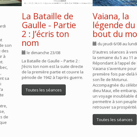
La Bataille de
Vaiana, la
Gaulle - Partie
légende du
ardi
2 : J’écris ton
bout du m
nt
nom
du jeudi 6/08 au lund
 de son
e des
D’autres séances à veni
le dimanche 23/08
r à
la semaine du 5 au 11 a
La Bataille de Gaulle – Partie 2 :
t.
Répondant à l’appel de 
J’écris ton nom est la suite directe
bec,
Vaiana s’aventure pour 
de la première partie et couvre la
,
première fois par-delà l
période de 1942 à l’après-guerre.
nt sa
son île de Motunui.
i
Accompagnée du célèbr
’a
Toutes les séances
dieu Maui, elle embarq
nte
un voyage inoubliable d
permettre à son peuple
tre,
retrouver sa prospérit
se,
és de
Toutes les séances
 que