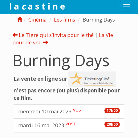
l a
c
a s t i n e
Togg
navi
Cinéma
Les films
Burning Days
Le Tigre qui s’invita pour le thé
|
La Vie
pour de vrai
Burning Days
La vente en ligne sur
n'est pas encore (ou plus) disponible pour
ce film.
VOST
mercredi 10 mai 2023
17h00
VOST
mardi 16 mai 2023
20h00