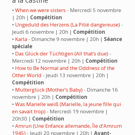
à la castine
•
When we were sisters
- Mercredi 5 novembre
| 20h |
Compétition
•
Ungeduld des Herzens (La Pitié dangereuse)
-
Jeudi 6 novembre | 20h |
Compétition
•
Karla
- Dimanche 9 novembre | 20h |
Séance
spéciale
•
Das Glück der Tüchtigen (All that’s due)
-
Mercredi 12 novembre | 20h |
Compétition
•
How to Be Normal and the Oddness of the
Other World
- Jeudi 13 novembre | 20h |
Compétition
•
Mutterglück (Mother’s Baby)
- Dimanche 16
novembre | 20h |
Compétition
•
Was Marielle weiß (Marielle, la jeune fille qui
en savait trop)
- Mercredi 19 novembre |
20h30 |
Compétition
•
Amrun (Une Enfance allemande, Île d’Amrum
1945)
- Jeudi 20 novembre | 20h |
Avant-