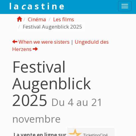
l a
c
a s t i n e
Togg
navi
Cinéma
Les films
Festival Augenblick 2025
When we were sisters
|
Ungeduld des
Herzens
Festival
Augenblick
2025
Du 4 au 21
novembre
La vente en ligne sur