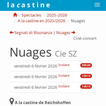
l a
c
a s t i n e
Togg
navi
Spectacles
2025-2026
A la castine en 2025/2026
Nuages
Segnali di Risonanza
|
Nuages
Ciné-concert
Nuages
Cie SZ
Scolaire
vendredi 6 février 2026
09h00
Scolaire
vendredi 6 février 2026
10h15
Scolaire
vendredi 6 février 2026
14h15
A la castine de Reichshoffen