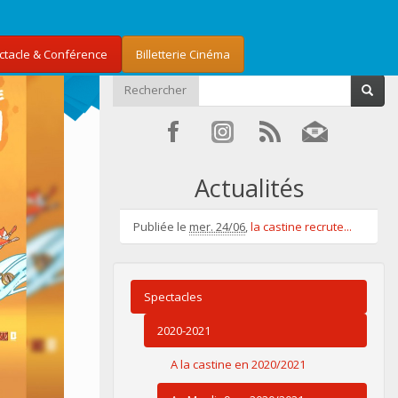
ectacle & Conférence
Billetterie Cinéma
Rechercher
Actualités
Publiée le
mer. 24/06
,
la castine recrute...
Spectacles
2020-2021
A la castine en 2020/2021