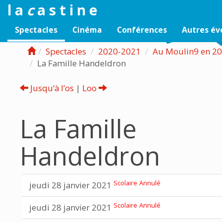
l a
c
a s t i n e
Spectacles
Cinéma
Conférences
Autres é
Spectacles
2020-2021
Au Moulin9 en 2
La Famille Handeldron
Jusqu’à l’os
|
Loo
La Famille
Handeldron
Scolaire
Annulé
jeudi 28 janvier 2021
Scolaire
Annulé
jeudi 28 janvier 2021