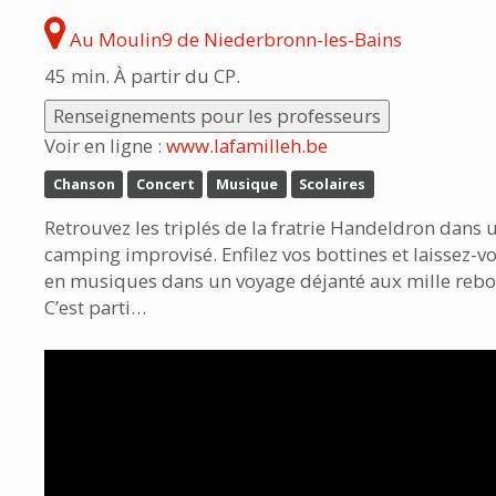
Au Moulin9 de Niederbronn-les-Bains
45 min. À partir du CP.
Renseignements pour les professeurs
Voir en ligne :
www.lafamilleh.be
Chanson
Concert
Musique
Scolaires
Retrouvez les triplés de la fratrie Handeldron dans u
camping improvisé. Enfilez vos bottines et laissez-
en musiques dans un voyage déjanté aux mille reb
C’est parti…