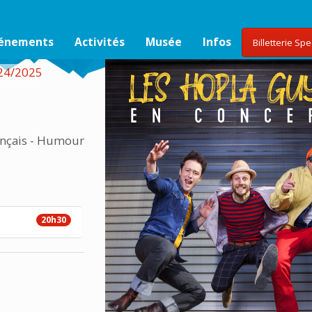
vénements
Activités
Musée
Infos
Billetterie Sp
024/2025
ançais - Humour
20h30