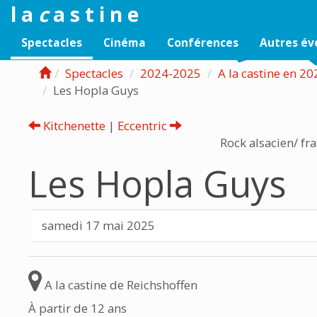
l a
c
a s t i n e
Spectacles
Cinéma
Conférences
Autres é
Spectacles
2024-2025
A la castine en 2
Les Hopla Guys
Kitchenette
|
Eccentric
Rock alsacien/ fr
Les Hopla Guys
samedi 17 mai 2025
A la castine de Reichshoffen
À partir de 12 ans