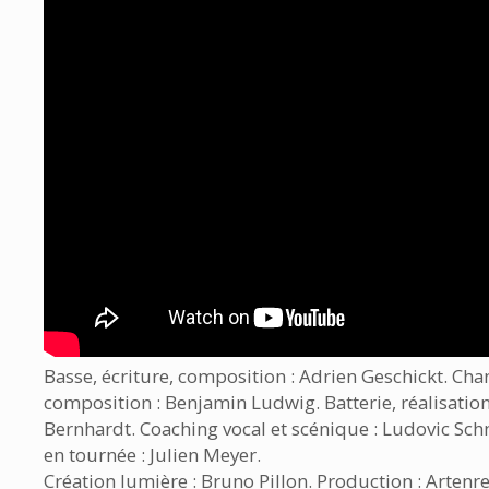
Basse, écriture, composition : Adrien Geschickt. Chan
composition : Benjamin Ludwig. Batterie, réalisation
Bernhardt. Coaching vocal et scénique : Ludovic Sch
en tournée : Julien Meyer.
Création lumière : Bruno Pillon. Production : Artenr