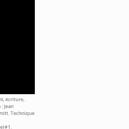
t, écriture,
 : Jean
mitt. Technique
eel#1.