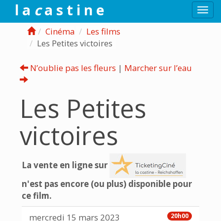
l a
c
a s t i n e
Togg
navi
Cinéma
Les films
Les Petites victoires
N’oublie pas les fleurs
|
Marcher sur l’eau
Les Petites
victoires
La vente en ligne sur
n'est pas encore (ou plus) disponible pour
ce film.
mercredi 15 mars 2023
20h00