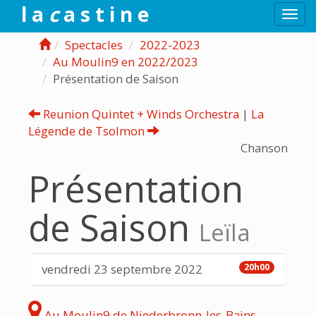
l a
c
a s t i n e
Togg
navi
Spectacles
2022-2023
Au Moulin9 en 2022/2023
Présentation de Saison
Reunion Quintet + Winds Orchestra
|
La
Légende de Tsolmon
Chanson
Présentation
de Saison
Leïla
vendredi 23 septembre 2022
20h00
Au Moulin9 de Niederbronn-les-Bains