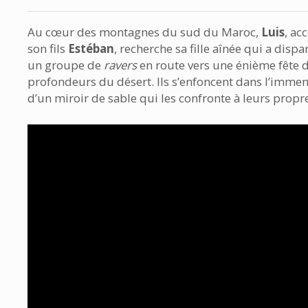
Au cœur des montagnes du sud du Maroc,
Luis
, a
son fils
Estéban
, recherche sa fille aînée qui a dispar
un groupe de
ravers
en route vers une énième fête d
profondeurs du désert. Ils s’enfoncent dans l’immen
d’un miroir de sable qui les confronte à leurs propre