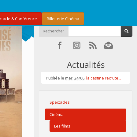
ectacle & Conférence
Billetterie Cinéma
Rechercher
Actualités
Publiée le
mer. 24/06
,
la castine recrute...
Spectacles
Cinéma
Les films