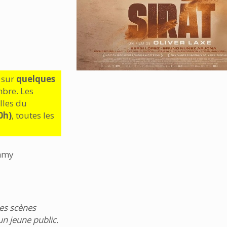
é sur
quelques
bre. Les
lles du
0h)
, toutes les
lamy
ues scènes
un jeune public.