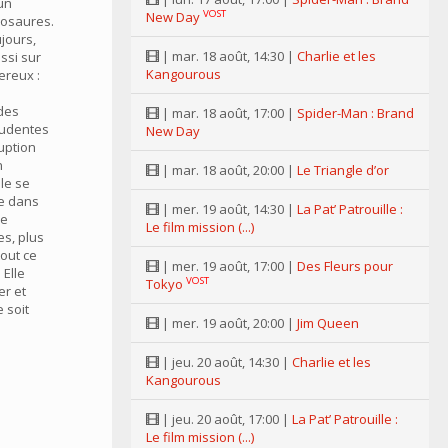
un
VOST
New Day
nosaures.
jours,
| mar. 18 août, 14:30 |
Charlie et les
ussi sur
Kangourous
ereux :
 des
| mar. 18 août, 17:00 |
Spider-Man : Brand
rudentes
New Day
uption
n
| mar. 18 août, 20:00 |
Le Triangle d’or
lle se
ée dans
| mer. 19 août, 14:30 |
La Pat’ Patrouille :
de
Le film mission (...)
s, plus
out ce
| mer. 19 août, 17:00 |
Des Fleurs pour
 Elle
VOST
Tokyo
er et
e soit
| mer. 19 août, 20:00 |
Jim Queen
| jeu. 20 août, 14:30 |
Charlie et les
Kangourous
| jeu. 20 août, 17:00 |
La Pat’ Patrouille :
Le film mission (...)