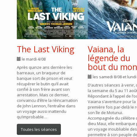
The Last Viking
Vaiana, la
légende du
le mardi 4/08
bout du mo
Après quinze ans derrière les
barreaux, un braqueur de
les samedi 8/08 et lundi
banque sort de prison et veut
récupérer le butin qu’il avait
D’autres séances à venir, 
confié à son frère avant son
la semaine du 5 au 11 aoû
arrestation. Mais ce dernier,
Répondant à l’appel de l’o
convaincu d’être la réincarnation
Vaiana s’aventure pour la
de John Lennon, l’entraîne dans
première fois par-delà le r
un voyage aussi inattendu
son île de Motunui.
qu’improbable…
Accompagnée du célèbre 
dieu Maui, elle embarque
un voyage inoubliable des
Toutes les séances
permettre à son peuple d