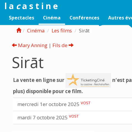
l a
c
a s t i n e
Spectacles
Cinéma
Conférences
Autres é
Cinéma
Les films
Sirāt
Mary Anning
|
Fils de
Sirāt
La vente en ligne sur
n'est pa
plus) disponible pour ce film.
VOST
mercredi 1er octobre 2025
VOST
mardi 7 octobre 2025