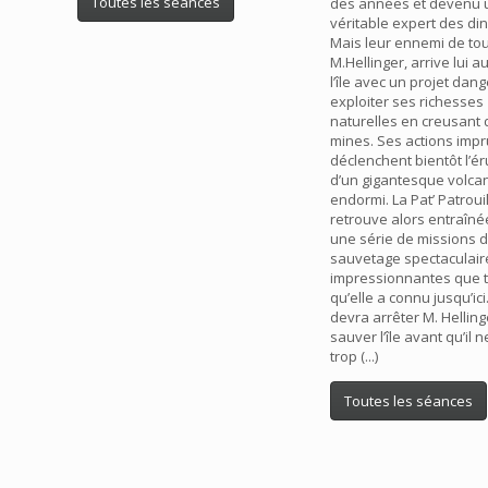
Toutes les séances
des années et devenu 
véritable expert des di
Mais leur ennemi de tou
M.Hellinger, arrive lui a
l’île avec un projet dang
exploiter ses richesses
naturelles en creusant
mines. Ses actions imp
déclenchent bientôt l’ér
d’un gigantesque volca
endormi. La Pat’ Patroui
retrouve alors entraîn
une série de missions 
sauvetage spectaculaire
impressionnantes que t
qu’elle a connu jusqu’ici.
devra arrêter M. Helling
sauver l’île avant qu’il n
trop (...)
Toutes les séances