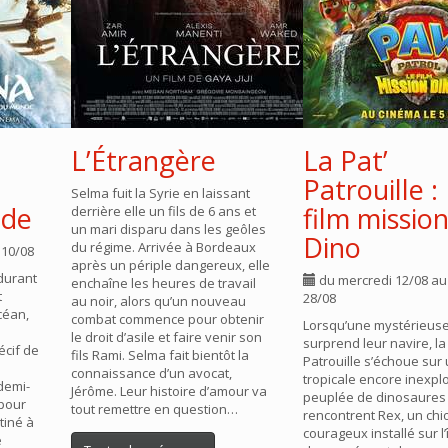
L’Étrangère
La Pat’
Patrouille :
Selma fuit la Syrie en laissant
nde
film missio
derrière elle un fils de 6 ans et
un mari disparu dans les geôles
Dino
du régime. Arrivée à Bordeaux
 10/08
après un périple dangereux, elle
durant
du mercredi 12/08 au
enchaîne les heures de travail
t
28/08
au noir, alors qu’un nouveau
céan,
combat commence pour obtenir
Lorsqu’une mystérieus
le droit d’asile et faire venir son
surprend leur navire, la 
écif de
fils Rami. Selma fait bientôt la
Patrouille s’échoue sur 
connaissance d’un avocat,
tropicale encore inexpl
demi-
Jérôme. Leur histoire d’amour va
peuplée de dinosaures ! 
 pour
tout remettre en question…
rencontrent Rex, un chi
tiné à
courageux installé sur l’
e