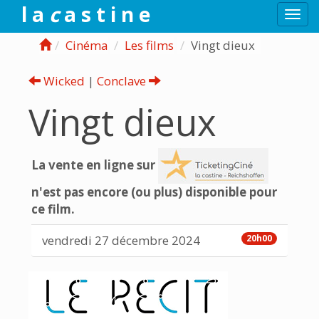
l a
c
a s t i n e
Togg
navi
Cinéma
Les films
Vingt dieux
Wicked
|
Conclave
Vingt dieux
La vente en ligne sur
n'est pas encore (ou plus) disponible pour
ce film.
vendredi 27 décembre 2024
20h00