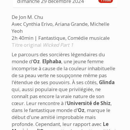
dimanche 29 décembre 2024
17h00
De Jon M. Chu
Avec Cynthia Erivo, Ariana Grande, Michelle
Yeoh
2h 40min | Fantastique, Comédie musicale
Titre original
Wicked Part 1
Le parcours des sorcières légendaires du
monde d’
Oz
.
Elphaba
, une jeune femme
incomprise à cause de la couleur inhabituelle
de sa peau verte ne soupçonne même pas
l’étendue de ses pouvoirs. À ses côtés,
Glinda
qui, aussi populaire que privilégiée, ne
connaît pas encore la vraie nature de son
cœur. Leur rencontre à l’
Université de Shiz
,
dans le fantastique monde d’
Oz
, marque le
début d’une amitié improbable mais
profonde. Cependant, leur rapport avec
Le