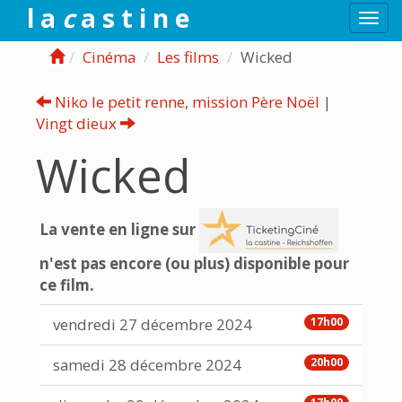
l a
c
a s t i n e
Togg
navi
Cinéma
Les films
Wicked
Niko le petit renne, mission Père Noël
|
Vingt dieux
Wicked
La vente en ligne sur
n'est pas encore (ou plus) disponible pour
ce film.
vendredi 27 décembre 2024
17h00
samedi 28 décembre 2024
20h00