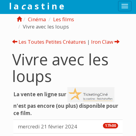
l a
c
a s t i n e
Togg
navi
Cinéma
Les films
Vivre avec les loups
Les Toutes Petites Créatures
|
Iron Claw
Vivre avec les
loups
La vente en ligne sur
n'est pas encore (ou plus) disponible pour
ce film.
mercredi 21 février 2024
17h00