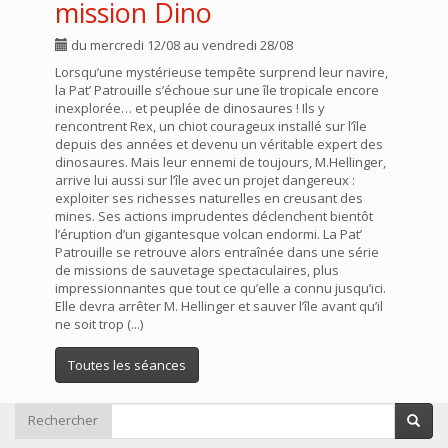
mission Dino
du mercredi 12/08 au vendredi 28/08
Lorsqu’une mystérieuse tempête surprend leur navire,
la Pat’ Patrouille s’échoue sur une île tropicale encore
inexplorée… et peuplée de dinosaures ! Ils y
rencontrent Rex, un chiot courageux installé sur l’île
depuis des années et devenu un véritable expert des
dinosaures. Mais leur ennemi de toujours, M.Hellinger,
arrive lui aussi sur l’île avec un projet dangereux :
exploiter ses richesses naturelles en creusant des
mines. Ses actions imprudentes déclenchent bientôt
l’éruption d’un gigantesque volcan endormi. La Pat’
Patrouille se retrouve alors entraînée dans une série
de missions de sauvetage spectaculaires, plus
impressionnantes que tout ce qu’elle a connu jusqu’ici.
Elle devra arrêter M. Hellinger et sauver l’île avant qu’il
ne soit trop (...)
Toutes les séances
Rechercher