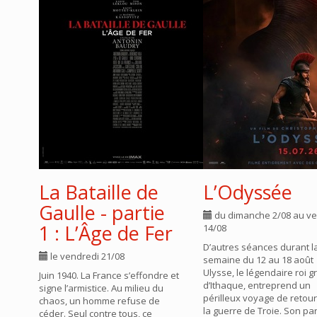
La Bataille de
L’Odyssée
Gaulle - partie
du dimanche 2/08 au ve
1 : L’Âge de Fer
14/08
D’autres séances durant l
le vendredi 21/08
semaine du 12 au 18 août
Ulysse, le légendaire roi g
Juin 1940. La France s’effondre et
d’Ithaque, entreprend un
signe l’armistice. Au milieu du
périlleux voyage de retou
chaos, un homme refuse de
la guerre de Troie. Son pa
céder. Seul contre tous, ce