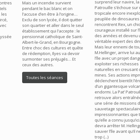
surprend leur navire, la 
ontres
Mais un incendie survient
Patrouille s’échoue sur 
tels
pendant le bac blanc et on
tropicale encore inexpl
 les
l’accuse d’en être à l’origine…
peuplée de dinosaures ! 
ircé,
Exclu de son lycée, il doit quitter
rencontrent Rex, un chi
avec
son quartier et aller dans le seul
courageux installé sur l’
établissement qui l’accepte : le
des années et devenu 
dyssée
pensionnat catholique de Saint-
véritable expert des di
Albert-le-Grand, en Bourgogne.
Mais leur ennemi de tou
Entre choc des cultures et quête
M.Hellinger, arrive lui a
de rédemption, Ilyes va devoir
l’île avec un projet dang
surmonter ses préjugés… Et
exploiter ses richesses
ceux des autres.
naturelles en creusant
mines. Ses actions imp
Toutes les séances
déclenchent bientôt l’ér
d’un gigantesque volca
endormi. La Pat’ Patroui
retrouve alors entraîn
une série de missions 
sauvetage spectaculaire
impressionnantes que t
qu’elle a connu jusqu’ici.
devra arrêter M. Helling
sauver l’île avant qu’il n
trop (...)