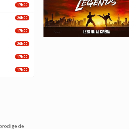
17h00
20h00
17h00
20h00
17h00
17h00
 prodige de