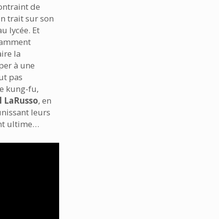
ontraint de
un trait sur son
u lycée. Et
stamment
ire la
per à une
ut pas
e kung-fu,
l LaRusso
, en
nissant leurs
nt ultime…