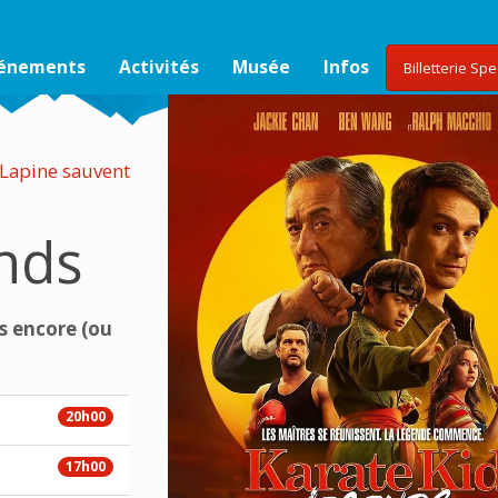
vénements
Activités
Musée
Infos
Billetterie Sp
 Lapine sauvent
ends
s encore (ou
20h00
17h00