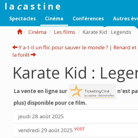
l a
c
a s t i n e
Spectacles
Cinéma
Conférences
Autres é
Cinéma
Les films
Karate Kid : Legends
Y a-t-il un flic pour sauver le monde ?
|
Renard et
la forêt
Karate Kid : Leg
La vente en ligne sur
n'est pa
plus) disponible pour ce film.
jeudi 28 août 2025
VOST
vendredi 29 août 2025