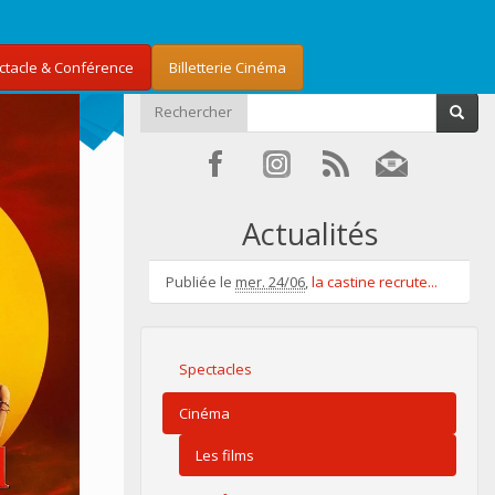
ectacle & Conférence
Billetterie Cinéma
Rechercher
Actualités
Publiée le
mer. 24/06
,
la castine recrute...
Spectacles
Cinéma
Les films