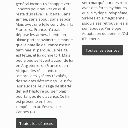
sera marqué par des renc
général inconnu s’échappe vers
avec des êtres mythiques 
Londres pour sauver ce qu’il
que le cyclope Polyphème,
reste d’un rêve : la liberté. Sans
Sirènes et la magicienne C
armée, sans appui, sans espoir.
jusqu’à ses retrouvailles 
Mais avec une folle conviction : la
son épouse, Pénélope.
France, sa France, n’a pas
Adaptation du poème L’O
déposé les armes. Il tente un
d’Homère.
ultime pari : convaincre le monde
que la bataille de France n’est ni
terminée, ni perdue. La réalité
Toutes les séances
est têtue, et lui donne tort. Mais
peu à peu se lèvent autour de lui
en Angleterre, en France et en
Afrique des résistants de
l’ombre, des lycéens révoltés,
des soldats déterminés. Leur foi,
leur audace, leur rage de liberté
défient l’Histoire qui semblait
pourtant écrite d’avance. Ce film
est présenté en hors-
compétition au Festival de
Cannes (...)
Toutes les séances