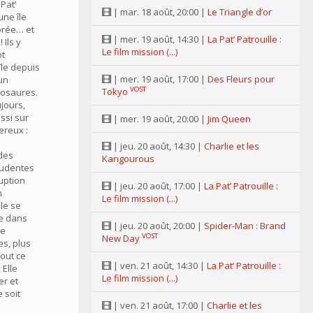
Pat’
| mar. 18 août, 20:00 |
Le Triangle d’or
une île
orée… et
| mer. 19 août, 14:30 |
La Pat’ Patrouille :
Ils y
Le film mission (...)
ot
île depuis
| mer. 19 août, 17:00 |
Des Fleurs pour
un
VOST
Tokyo
nosaures.
jours,
ussi sur
| mer. 19 août, 20:00 |
Jim Queen
ereux :
| jeu. 20 août, 14:30 |
Charlie et les
 des
Kangourous
rudentes
uption
| jeu. 20 août, 17:00 |
La Pat’ Patrouille :
n
Le film mission (...)
lle se
ée dans
| jeu. 20 août, 20:00 |
Spider-Man : Brand
de
VOST
New Day
s, plus
out ce
| ven. 21 août, 14:30 |
La Pat’ Patrouille :
 Elle
Le film mission (...)
er et
e soit
| ven. 21 août, 17:00 |
Charlie et les