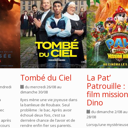
Tombé du Ciel
La Pat’
Patrouille :
ndredi
du mercredi 26/08 au
film missio
dimanche 30/08
a
Ilyes mène une vie joyeuse dans
Dino
la banlieue de Roubaix. Seul
rec
problème : le bac. Après avoir
du dimanche 2/08 au
échoué deux fois, c’est sa
28/08
r après
dernière chance de l’avoir et de
Lorsqu’une mystérieus
rcours
rendre enfin fier ses parents.