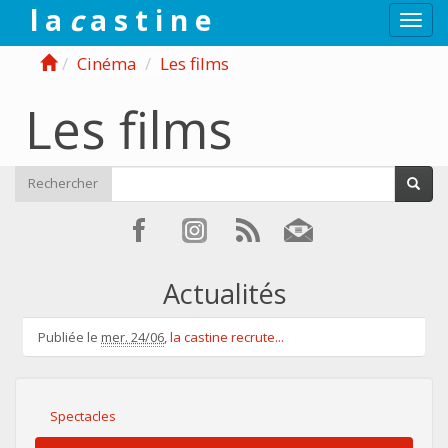
l a
c
a s t i n e
Togg
navi
Cinéma
Les films
Les films
Rechercher
Actualités
Publiée le
mer. 24/06
,
la castine recrute...
Spectacles