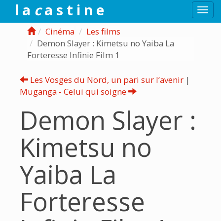
l a
c
a s t i n e
Togg
navi
Cinéma
Les films
Demon Slayer : Kimetsu no Yaiba La
Forteresse Infinie Film 1
Les Vosges du Nord, un pari sur l’avenir
|
Muganga - Celui qui soigne
Demon Slayer :
Kimetsu no
Yaiba La
Forteresse