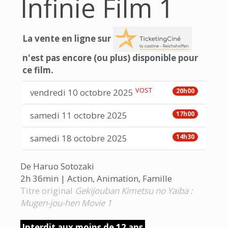
Infinie Film 1
La vente en ligne sur
n'est pas encore (ou plus) disponible pour
ce film.
VOST
vendredi 10 octobre 2025
20h00
samedi 11 octobre 2025
17h00
samedi 18 octobre 2025
14h30
De Haruo Sotozaki
2h 36min | Action, Animation, Famille
Titre original
Gekijouban Kimetsu no Yaiba :
Mugen-jou-hen Movie 1
Interdit aux moins de 12 ans