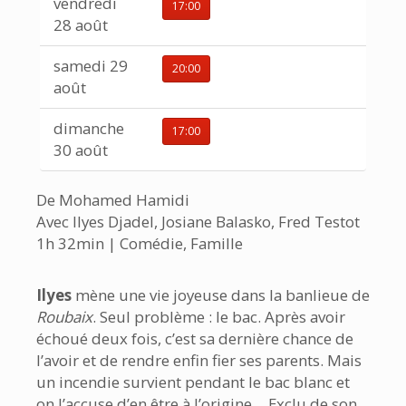
vendredi
17:00
28 août
samedi 29
20:00
août
dimanche
17:00
30 août
De Mohamed Hamidi
Avec Ilyes Djadel, Josiane Balasko, Fred Testot
1h 32min | Comédie, Famille
Ilyes
mène une vie joyeuse dans la banlieue de
Roubaix
. Seul problème : le bac. Après avoir
échoué deux fois, c’est sa dernière chance de
l’avoir et de rendre enfin fier ses parents. Mais
un incendie survient pendant le bac blanc et
on l’accuse d’en être à l’origine… Exclu de son