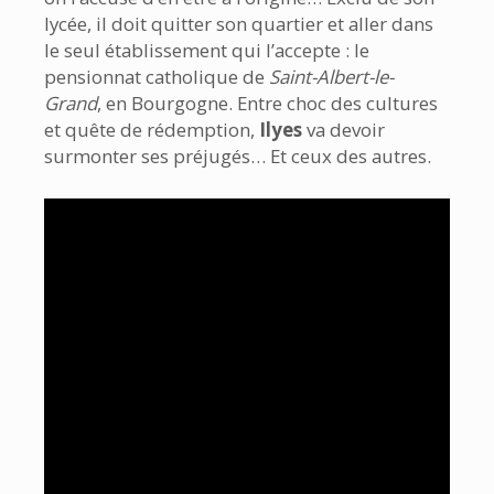
lycée, il doit quitter son quartier et aller dans
le seul établissement qui l’accepte : le
pensionnat catholique de
Saint-Albert-le-
Grand
, en Bourgogne. Entre choc des cultures
et quête de rédemption,
Ilyes
va devoir
surmonter ses préjugés… Et ceux des autres.