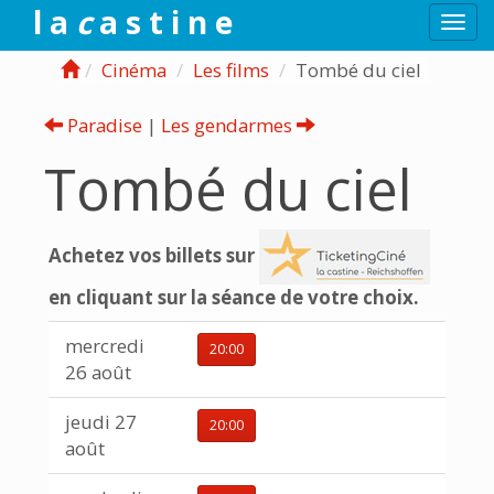
l a
c
a s t i n e
Togg
navi
Cinéma
Les films
Tombé du ciel
Paradise
|
Les gendarmes
Tombé du ciel
Achetez vos billets sur
en cliquant sur la séance de votre choix.
mercredi
20:00
26 août
jeudi 27
20:00
août