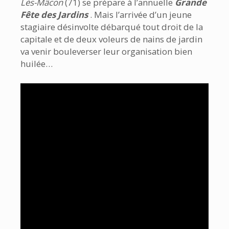
Lès-Mâcon
(71) se prépare à l’annuelle
Grande
Fête des Jardins
. Mais l’arrivée d’un jeune
stagiaire désinvolte débarqué tout droit de la
capitale et de deux voleurs de nains de jardin
va venir bouleverser leur organisation bien
huilée…