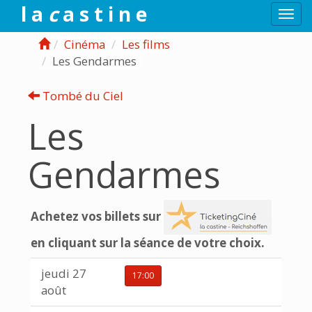
l a
c
a s t i n e
Togg
navi
Cinéma
Les films
Les Gendarmes
Tombé du Ciel
Les
Gendarmes
Achetez vos billets sur
en cliquant sur la séance de votre choix.
jeudi 27
17:00
août