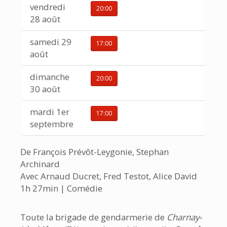
vendredi
20:00
28 août
samedi 29
17:00
août
dimanche
20:00
30 août
mardi 1er
17:00
septembre
De François Prévôt-Leygonie, Stephan
Archinard
Avec Arnaud Ducret, Fred Testot, Alice David
1h 27min | Comédie
Toute la brigade de gendarmerie de
Charnay-