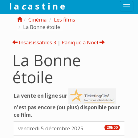
l a
c
a s t i n e
Togg
navi
Cinéma
Les films
La Bonne étoile
Insaisissables 3
|
Panique à Noël
La Bonne
étoile
La vente en ligne sur
n'est pas encore (ou plus) disponible pour
ce film.
vendredi 5 décembre 2025
20h00