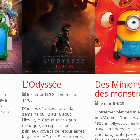
L’Odyssée
Des Minions
des monstr
reste
les jeudi 13/08 et vendredi
avail
14/08
le mardi 4/08
ls
D’autres séances durant la
obsède
Troisième volet des av
semaine du 12 au 18 août
des Minions. Dans les 
Ulysse, le légendaire roi grec
1920 à Hollywood, les M
d’Ithaque, entreprend un
travaillent dans l’indust
périlleux voyage de retour après
cinématographique. Vo
la guerre de Troie. Son parcours