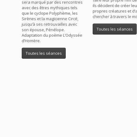
faire leur propre film d
sera marqué par des rencontres
ils décident de créer le
avec des êtres mythiques tels
propres créatures et d’a
que le cyclope Polyphème, les
chercher à travers le m
Sirènes et la magicienne Circé,
jusqu’à ses retrouvailles avec
Toutes les séances
son épouse, Pénélope.
Adaptation du poème L’Odyssée
d’Homère.
Toutes les séances