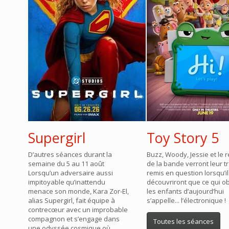
Supergirl
Toy Story 5
D’autres séances durant la
Buzz, Woody, Jessie et le 
semaine du 5 au 11 août
de la bande verront leur tr
Lorsqu’un adversaire aussi
remis en question lorsqu’i
impitoyable qu’inattendu
découvriront que ce qui 
menace son monde, Kara Zor-El,
les enfants d’aujourd’hui
alias Supergirl, fait équipe à
s’appelle... l’électronique !
contrecœur avec un improbable
compagnon et s’engage dans
Toutes les séances
une odyssée cosmique où