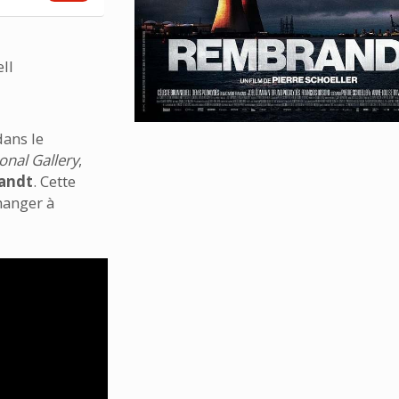
ll
dans le
onal Gallery
,
andt
. Cette
hanger à