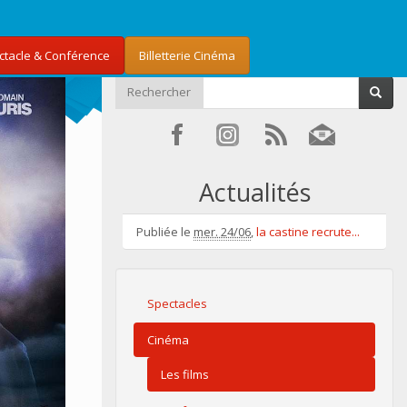
ectacle & Conférence
Billetterie Cinéma
Rechercher
Actualités
Publiée le
mer. 24/06
,
la castine recrute...
Spectacles
Cinéma
Les films