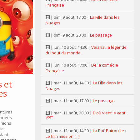
Française
| dim. 9 août, 17:00 |
La Fille dans les
Nuages
| dim. 9 août, 20:00 |
Le passage
| lun. 10 août, 14:30 |
Vaiana, la légende
du bout du monde
| lun. 10 août, 17:00 |
De la comédie
Française
 et
| mar. 11 août, 14:30 |
La Fille dans les
Nuages
es
| mar. 11 août, 17:00 |
Le passage
entures
| mar. 11 août, 20:00 |
D’où vient le vent
années
VOST
inions
rie
| mer. 12 août, 14:30 |
La Pat’ Patrouille :
ulant
Le film mission (...)