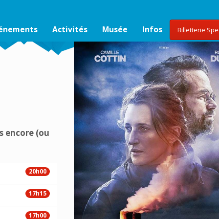
vénements
Activités
Musée
Infos
Billetterie Sp
s encore (ou
20h00
17h15
17h00