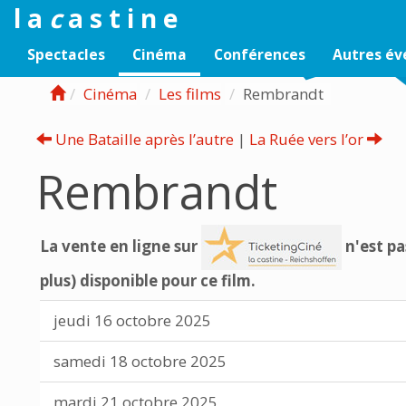
l a
c
a s t i n e
Spectacles
Cinéma
Conférences
Autres é
Cinéma
Les films
Rembrandt
Une Bataille après l’autre
|
La Ruée vers l’or
Rembrandt
La vente en ligne sur
n'est pa
plus) disponible pour ce film.
jeudi 16 octobre 2025
samedi 18 octobre 2025
mardi 21 octobre 2025