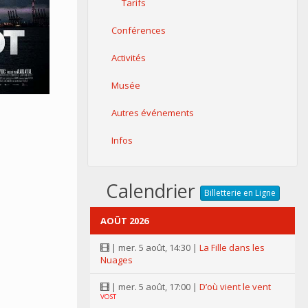
Tarifs
Conférences
Activités
Musée
Autres événements
Infos
Calendrier
Billetterie en Ligne
AOÛT 2026
| mer. 5 août, 14:30 |
La Fille dans les
Nuages
| mer. 5 août, 17:00 |
D’où vient le vent
VOST