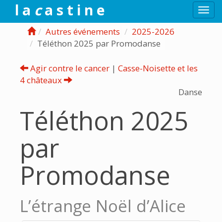
l a
c
a s t i n e
Togg
navi
Autres événements
2025-2026
Téléthon 2025 par Promodanse
Agir contre le cancer
|
Casse-Noisette et les
4 châteaux
Danse
Téléthon 2025
par
Promodanse
L’étrange Noël d’Alice