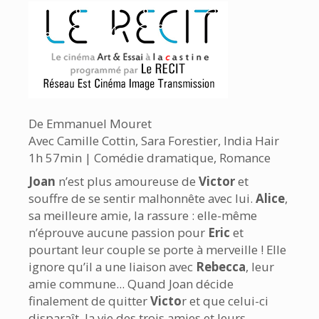
De Emmanuel Mouret
Avec Camille Cottin, Sara Forestier, India Hair
1h 57min | Comédie dramatique, Romance
Joan
n’est plus amoureuse de
Victor
et
souffre de se sentir malhonnête avec lui.
Alice
,
sa meilleure amie, la rassure : elle-même
n’éprouve aucune passion pour
Eric
et
pourtant leur couple se porte à merveille ! Elle
ignore qu’il a une liaison avec
Rebecca
, leur
amie commune... Quand Joan décide
finalement de quitter
Victo
r et que celui-ci
disparaît, la vie des trois amies et leurs