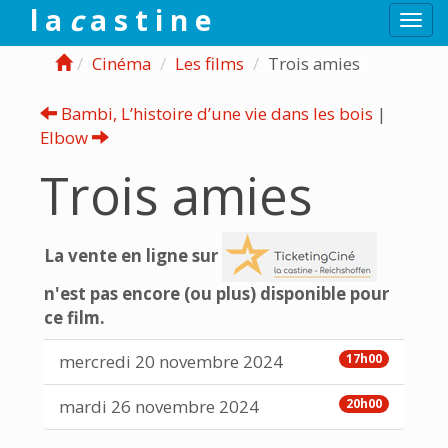
l a
c
a s t i n e
Togg
navi
Cinéma
Les films
Trois amies
Bambi, L’histoire d’une vie dans les bois
|
Elbow
Trois amies
La vente en ligne sur
n'est pas encore (ou plus) disponible pour
ce film.
mercredi 20 novembre 2024
17h00
mardi 26 novembre 2024
20h00