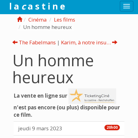
l a
c
a s t i n e
Togg
navi
Cinéma
Les films
Un homme heureux
The Fabelmans
|
Karim, à notre insu…
Un homme
heureux
La vente en ligne sur
n'est pas encore (ou plus) disponible pour
ce film.
jeudi 9 mars 2023
20h00