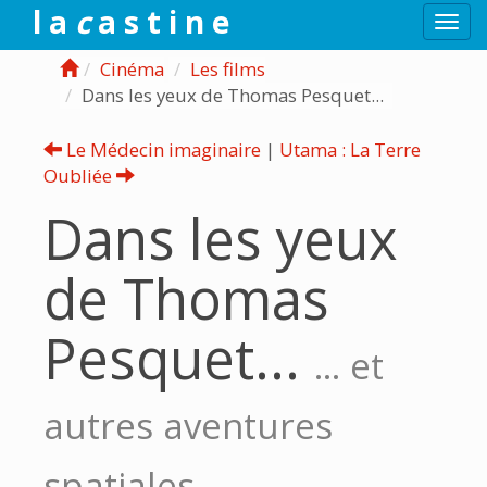
l a
c
a s t i n e
Togg
navi
Cinéma
Les films
Dans les yeux de Thomas Pesquet...
Le Médecin imaginaire
|
Utama : La Terre
Oubliée
Dans les yeux
de Thomas
Pesquet...
... et
autres aventures
spatiales