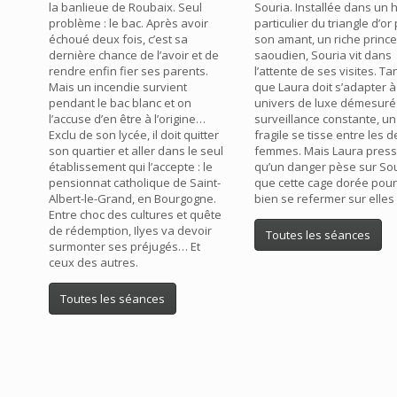
la banlieue de Roubaix. Seul
Souria. Installée dans un 
problème : le bac. Après avoir
particulier du triangle d’or
échoué deux fois, c’est sa
son amant, un riche prince
dernière chance de l’avoir et de
saoudien, Souria vit dans
rendre enfin fier ses parents.
l’attente de ses visites. Ta
Mais un incendie survient
que Laura doit s’adapter à
pendant le bac blanc et on
univers de luxe démesuré
l’accuse d’en être à l’origine…
surveillance constante, un
Exclu de son lycée, il doit quitter
fragile se tisse entre les 
son quartier et aller dans le seul
femmes. Mais Laura press
établissement qui l’accepte : le
qu’un danger pèse sur Sou
pensionnat catholique de Saint-
que cette cage dorée pour
Albert-le-Grand, en Bourgogne.
bien se refermer sur elles
Entre choc des cultures et quête
de rédemption, Ilyes va devoir
Toutes les séances
surmonter ses préjugés… Et
ceux des autres.
Toutes les séances