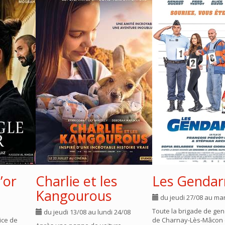
’or
Charlie et les
Les Genda
Kangourous
du jeudi 27/08 au mar
Toute la brigade de ge
du jeudi 13/08 au lundi 24/08
ice de
de Charnay-Lès-Mâcon (