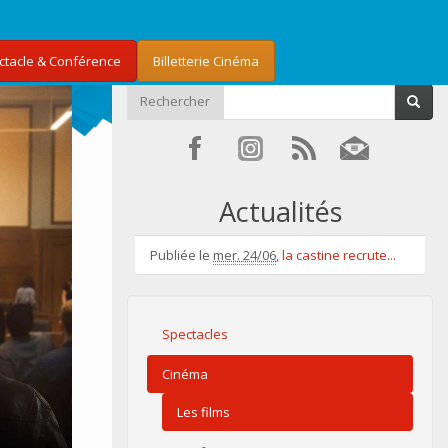
ectacle & Conférence
Billetterie Cinéma
Rechercher
Actualités
Publiée le
mer. 24/06
,
la castine recrute...
Spectacles
Cinéma
Les films