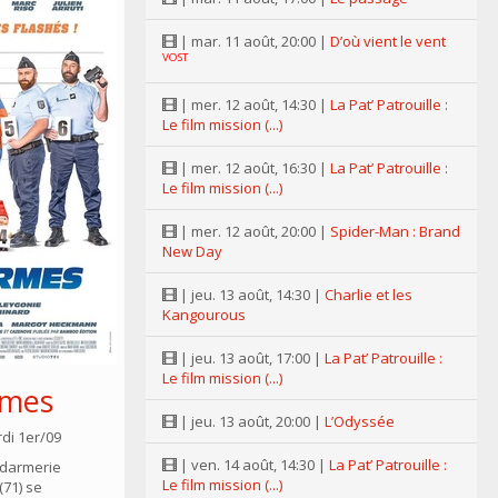
| mar. 11 août, 20:00 |
D’où vient le vent
VOST
| mer. 12 août, 14:30 |
La Pat’ Patrouille :
Le film mission (...)
| mer. 12 août, 16:30 |
La Pat’ Patrouille :
Le film mission (...)
| mer. 12 août, 20:00 |
Spider-Man : Brand
New Day
| jeu. 13 août, 14:30 |
Charlie et les
Kangourous
| jeu. 13 août, 17:00 |
La Pat’ Patrouille :
Le film mission (...)
rmes
| jeu. 13 août, 20:00 |
L’Odyssée
di 1er/09
| ven. 14 août, 14:30 |
La Pat’ Patrouille :
ndarmerie
Le film mission (...)
71) se