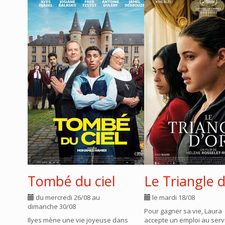
Tombé du ciel
Le Triangle d
du mercredi 26/08 au
le mardi 18/08
dimanche 30/08
Pour gagner sa vie, Laura
Ilyes mène une vie joyeuse dans
accepte un emploi au serv