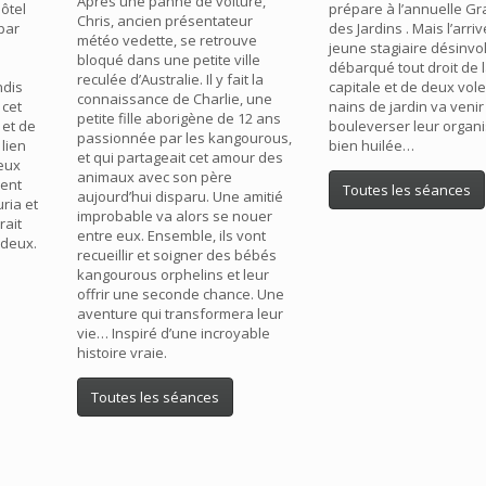
Après une panne de voiture,
hôtel
prépare à l’annuelle G
Chris, ancien présentateur
 par
des Jardins . Mais l’arri
météo vedette, se retrouve
jeune stagiaire désinvo
bloqué dans une petite ville
débarqué tout droit de 
reculée d’Australie. Il y fait la
ndis
capitale et de deux vol
connaissance de Charlie, une
 cet
nains de jardin va venir
petite fille aborigène de 12 ans
 et de
bouleverser leur organi
passionnée par les kangourous,
 lien
bien huilée…
et qui partageait cet amour des
deux
animaux avec son père
ent
Toutes les séances
aujourd’hui disparu. Une amitié
ria et
improbable va alors se nouer
rait
entre eux. Ensemble, ils vont
 deux.
recueillir et soigner des bébés
kangourous orphelins et leur
offrir une seconde chance. Une
aventure qui transformera leur
vie… Inspiré d’une incroyable
histoire vraie.
Toutes les séances