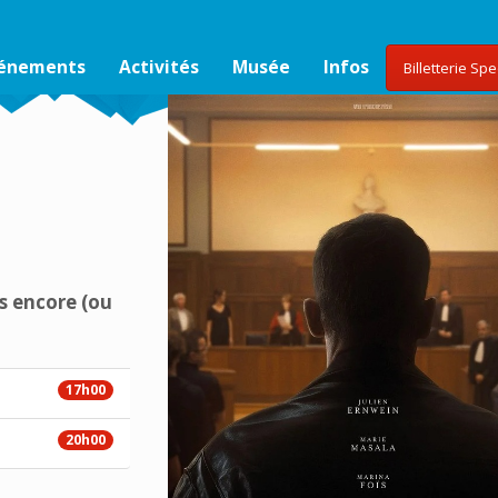
vénements
Activités
Musée
Infos
Billetterie Sp
s encore (ou
17h00
20h00