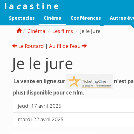
l a
c
a s t i n e
Spectacles
Cinéma
Conférences
Autres é
Cinéma
Les films
Je le jure
Le Routard
|
Au fil de l’eau
Je le jure
La vente en ligne sur
n'est pa
plus) disponible pour ce film.
jeudi 17 avril 2025
mardi 22 avril 2025