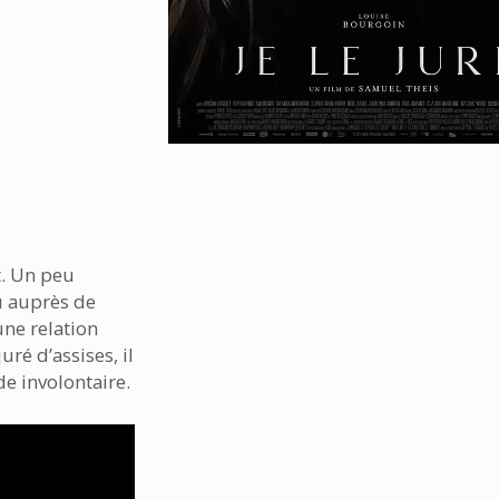
t. Un peu
u auprès de
 une relation
uré d’assises, il
e involontaire.